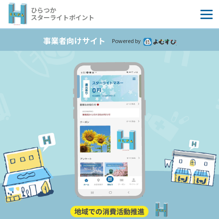
コ
ひらつか
ン
スターライトポイント
テ
事業者向けサイト
ン
Powered by
よむすび
ツ
へ
ス
キ
ッ
プ